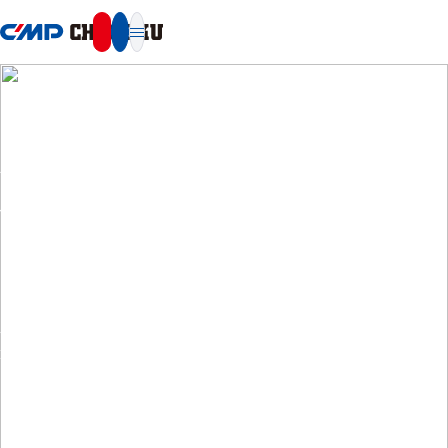
本文へ移動
SUSTAINABILITY
社会
当社グループは、従業員やステークホルダーとの信頼関係を重視
し、事業活動を通じて社会的責任を果たすことに努めています。
人的資本価値の向上、地域や社会との共生、サプライチェーンの
適正な運営など、多角的な視点から持続可能な社会の実現に貢献
してまいります。