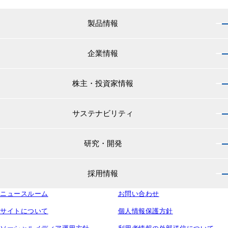
製品情報
企業情報
製品情報 トップ
船舶用塗料分野
株主・投資家情報
企業情報 トップ
外航船・内航船用塗料
社長のご挨拶
小型船舶・漁船用塗料・漁網用防汚剤
サステナビリティ
株主・投資家情報 トップ
経営理念
プレジャーボート・ヨット用塗料
IRニュース
役員紹介
研究・開発
サステナビリティ トップ
工業用塗料分野
経営方針
会社概要
マテリアリティ
IRライブラリ
一般構造物・重防食用塗料
沿革
採用情報
研究・開発 トップ
環境
株主・株式情報
高機能塗料
中国塗料の歴史
中国塗料の技術力
社会
中国塗料ってどんな会社？
ニュースルーム
建材用塗料
お問い合わせ
本社・支店・営業所
採用情報 トップ
ウェビナー
ガバナンス
財務・業績情報
特殊樹脂化学品（軌道用材料）
グループ会社
サイトについて
個人情報保護方針
新卒採用サイト
ESG関連資料
IRカレンダー
コンテナ用塗料
研究所・工場