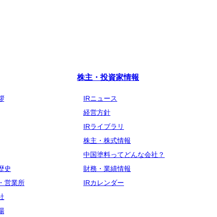
株主・投資家情報
拶
IRニュース
経営方針
IRライブラリ
株主・株式情報
中国塗料ってどんな会社？
歴史
財務・業績情報
・営業所
IRカレンダー
社
場