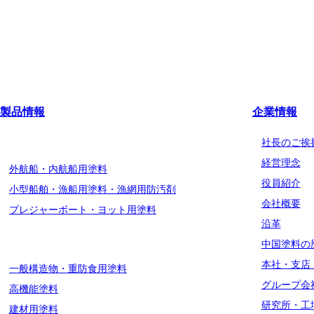
製品情報
企業情報
船舶用塗料分野
社長のご挨
経営理念
外航船・内航船用塗料
役員紹介
小型船舶・漁船用塗料・漁網用防汚剤
会社概要
プレジャーボート・ヨット用塗料
沿革
工業用塗料分野
中国塗料の
本社・支店
一般構造物・重防食用塗料
グループ会
高機能塗料
研究所・工
建材用塗料