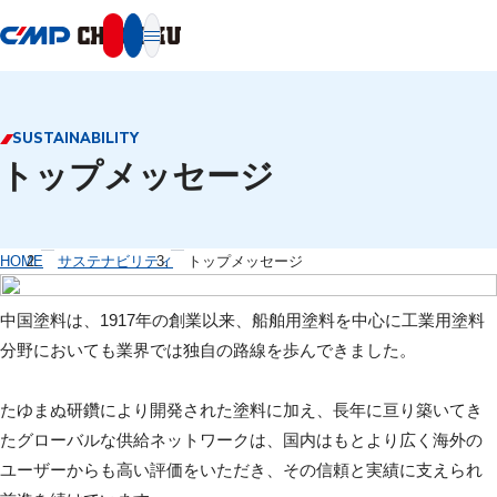
本文へ移動
SUSTAINABILITY
トップメッセージ
HOME
サステナビリティ
トップメッセージ
中国塗料は、1917年の創業以来、船舶用塗料を中心に工業用塗料
分野においても業界では独自の路線を歩んできました。
たゆまぬ研鑽により開発された塗料に加え、長年に亘り築いてき
たグローバルな供給ネットワークは、国内はもとより広く海外の
ユーザーからも高い評価をいただき、その信頼と実績に支えられ