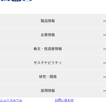
製品情報
企業情報
製品情報 トップ
船舶用塗料分野
株主・投資家情報
企業情報 トップ
外航船・内航船用塗料
社長のご挨拶
小型船舶・漁船用塗料・漁網用防汚剤
サステナビリティ
株主・投資家情報 トップ
経営理念
プレジャーボート・ヨット用塗料
IRニュース
役員紹介
研究・開発
サステナビリティ トップ
工業用塗料分野
経営方針
会社概要
マテリアリティ
IRライブラリ
一般構造物・重防食用塗料
沿革
採用情報
研究・開発 トップ
環境
株主・株式情報
高機能塗料
中国塗料の歴史
中国塗料の技術力
社会
中国塗料ってどんな会社？
ニュースルーム
建材用塗料
お問い合わせ
本社・支店・営業所
採用情報 トップ
ウェビナー