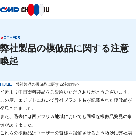
本文へ移動
OTHERS
弊社製品の模倣品に関する注意
喚起
HOME
弊社製品の模倣品に関する注意喚起
平素より中国塗料製品をご愛顧いただきありがとうございます。
この度、エジプトにおいて弊社ブランド名が記載された模倣品が
発見されました。
また、過去には西アフリカ地域においても同様な模倣品発見の事
例がありました。
これらの模倣品はユーザーの皆様を誤解させるよう巧妙に弊社製