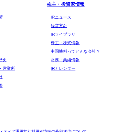
株主・投資家情報
拶
IRニュース
経営方針
IRライブラリ
株主・株式情報
中国塗料ってどんな会社？
歴史
財務・業績情報
・営業所
IRカレンダー
社
場
メディア運用方針
利用者情報の外部送信について