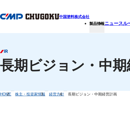
本文へ移動
中国塗料株式会社
ニュースル
製品情報
IR
長期ビジョン・中期
HOME
株主・投資家情報
経営方針
長期ビジョン・中期経営計画