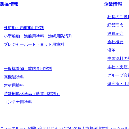
製品情報
企業情報
船舶用塗料分野
社長のご挨
経営理念
外航船・内航船用塗料
役員紹介
小型船舶・漁船用塗料・漁網用防汚剤
会社概要
プレジャーボート・ヨット用塗料
沿革
工業用塗料分野
中国塗料の
本社・支店
一般構造物・重防食用塗料
グループ会
高機能塗料
研究所・工
建材用塗料
特殊樹脂化学品（軌道用材料）
コンテナ用塗料
ニュースルーム
お問い合わせ
サイトについて
個人情報保護方針
ソーシャル