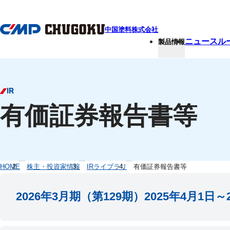
本文へ移動
中国塗料株式会社
ニュースル
製品情報
IR
有価証券報告書等
HOME
株主・投資家情報
IRライブラリ
有価証券報告書等
2026年3月期（第129期）2025年4月1日～2