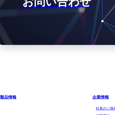
お問い合わせ
2021.12.27
（訂正）2
2018.06.21
2018年
2018.02.09
2018年3
2017.11.10
2018年3
2017.08.09
2018年3
2017年3月期（第120期）
2016年4月1日～2017年3月31日
製品情報
企業情報
船舶用塗料分野
社長のご挨
2017.06.27
臨時報告