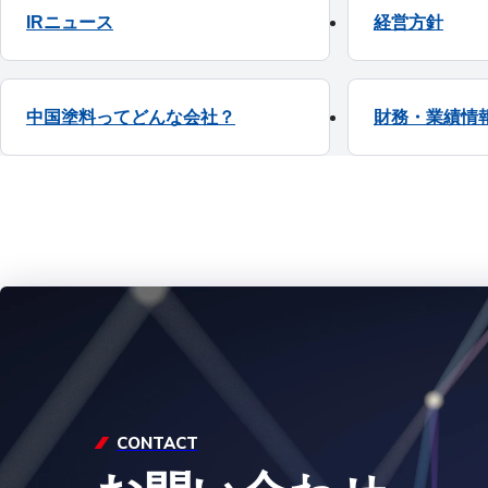
IRニュース
経営方針
2021.12.27
（訂正）2
2019.06.20
2019年
2021.12.27
（訂正）2
2019.11.12
2020年3
2021.12.27
（訂正）2
2020.08.11
2021年3
中国塗料ってどんな会社？
財務・業績情
2021.12.27
（訂正）2
2019.02.12
2019年3
2019.08.08
2020年3
2018.11.12
2019年3
2018.08.08
2019年3
2018年3月期（第121期）
2017年4月1日～2018年3月31日
CONTACT
2018.06.26
臨時報告