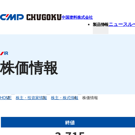
本文へ移動
中国塗料株式会社
ニュースル
製品情報
IR
株価情報
HOME
株主・投資家情報
株主・株式情報
株価情報