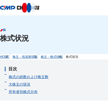
本文へ移動
IR
株式状況
HOME
株主・投資家情報
株主・株式情報
株式状況
目次
株式の総数および株主数
大株主の状況
所有者別株式分布