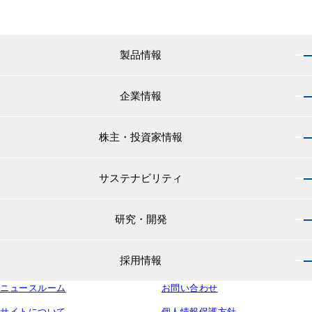
製品情報
企業情報
製品情報 トップ
船舶用塗料分野
株主・投資家情報
企業情報 トップ
外航船・内航船用塗料
社長のご挨拶
小型船舶・漁船用塗料・漁網用防汚剤
サステナビリティ
株主・投資家情報 トップ
経営理念
プレジャーボート・ヨット用塗料
IRニュース
役員紹介
研究・開発
サステナビリティ トップ
工業用塗料分野
経営方針
会社概要
マテリアリティ
IRライブラリ
一般構造物・重防食用塗料
沿革
採用情報
研究・開発 トップ
環境
株主・株式情報
高機能塗料
中国塗料の歴史
中国塗料の技術力
社会
中国塗料ってどんな会社？
ニュースルーム
建材用塗料
お問い合わせ
本社・支店・営業所
採用情報 トップ
ウェビナー
ガバナンス
財務・業績情報
特殊樹脂化学品（軌道用材料）
グループ会社
サイトについて
個人情報保護方針