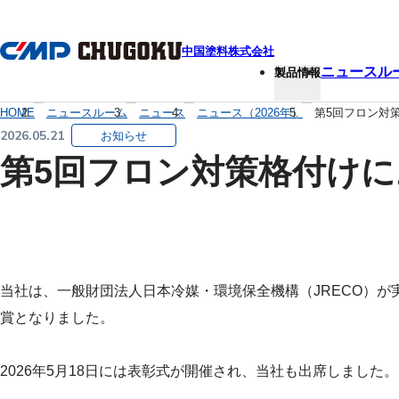
本文へ移動
中国塗料株式会社
ニュースル
製品情報
HOME
ニュースルーム
ニュース
ニュース（2026年）
第5回フロン対
2026.05.21
お知らせ
第5回フロン対策格付けに
当社は、一般財団法人日本冷媒・環境保全機構（JRECO）が
賞となりました。
2026年5月18日には表彰式が開催され、当社も出席しました。