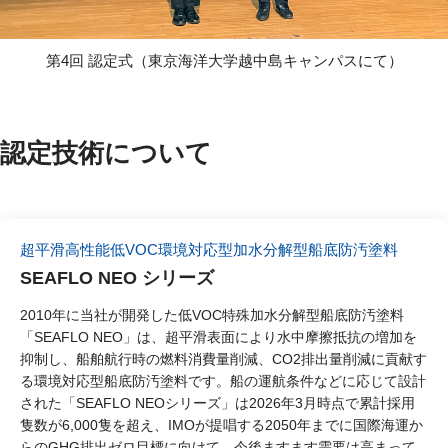
第4回 認定式（東京海洋大学越中島キャンパスにて）
認定技術について
超平滑高性能低VOC環境対応型加水分解型船底防汚塗料
SEAFLO NEO シリーズ
2010年に当社が開発した低VOC特殊加水分解型船底防汚塗料
「SEAFLO NEO」は、超平滑表面により水中摩擦抵抗の増加を
抑制し、船舶航行時の燃料消費量削減、CO2排出量削減に貢献す
る環境対応型船底防汚塗料です。船の運航条件などに応じて設計
された「SEAFLO NEOシリーズ」は2026年3月時点で累計採用
隻数が6,000隻を超え、IMOが提唱する2050年までに国際海運か
らのGHG排出ゼロ目標に向けて、今後ますます需要は高まって