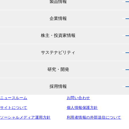
製品情報
企業情報
製品情報 トップ
船舶用塗料分野
株主・投資家情報
企業情報 トップ
外航船・内航船用塗料
社長のご挨拶
小型船舶・漁船用塗料・漁網用防汚剤
サステナビリティ
株主・投資家情報 トップ
経営理念
プレジャーボート・ヨット用塗料
IRニュース
役員紹介
研究・開発
サステナビリティ トップ
工業用塗料分野
経営方針
会社概要
マテリアリティ
IRライブラリ
一般構造物・重防食用塗料
沿革
採用情報
研究・開発 トップ
環境
株主・株式情報
高機能塗料
中国塗料の歴史
中国塗料の技術力
社会
中国塗料ってどんな会社？
ニュースルーム
建材用塗料
お問い合わせ
本社・支店・営業所
採用情報 トップ
ウェビナー
ガバナンス
財務・業績情報
特殊樹脂化学品（軌道用材料）
グループ会社
サイトについて
個人情報保護方針
新卒採用サイト
ESG関連資料
IRカレンダー
コンテナ用塗料
研究所・工場
ソーシャルメディア運用方針
利用者情報の外部送信について
キャリア採用