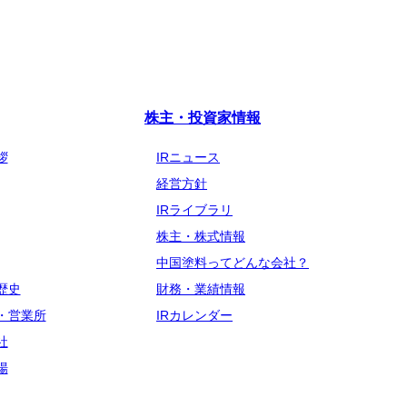
株主・投資家情報
拶
IRニュース
経営方針
IRライブラリ
株主・株式情報
中国塗料ってどんな会社？
歴史
財務・業績情報
・営業所
IRカレンダー
社
場