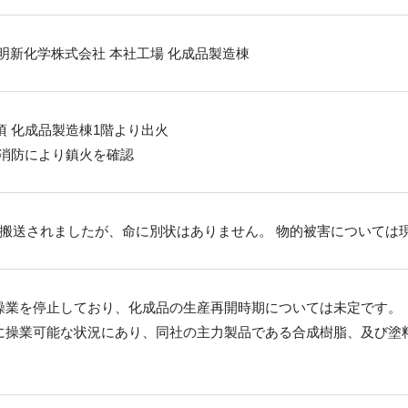
明新化学株式会社 本社工場 化成品製造棟
5分頃 化成品製造棟1階より出火
0分 消防により鎮火を確認
に搬送されましたが、命に別状はありません。 物的被害については
操業を停止しており、化成品の生産再開時期については未定です。
に操業可能な状況にあり、同社の主力製品である合成樹脂、及び塗