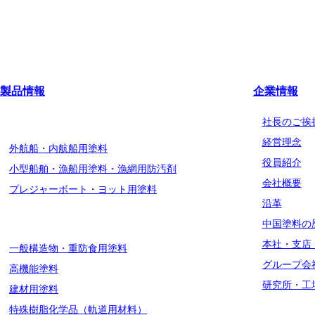
製品情報
企業情報
船舶用塗料分野
社長のご挨
経営理念
外航船・内航船用塗料
役員紹介
小型船舶・漁船用塗料・漁網用防汚剤
会社概要
プレジャーボート・ヨット用塗料
沿革
工業用塗料分野
中国塗料の
本社・支店
一般構造物・重防食用塗料
グループ会
高機能塗料
研究所・工
建材用塗料
特殊樹脂化学品（軌道用材料）