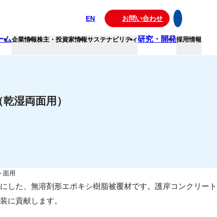
EN
お問い合わせ
ーム
研究・開発
企業情報
株主・投資家情報
サステナビリティ
採用情報
（乾湿両面用）
ト面用
にした、無溶剤形エポキシ樹脂被覆材です。護岸コンクリート
装に貢献します。