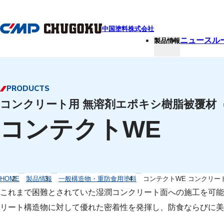
本文へ移動
中国塗料株式会社
ニュースル
製品情報
PRODUCTS
コンクリート用 無溶剤エポキシ樹脂被覆材
コンテクトWE
HOME
製品情報
一般構造物・重防食用塗料
コンテクトWE コンクリー
これまで困難とされていた湿潤コンクリート面への施工を可能
リート構造物に対して優れた密着性を発揮し、防食ならびに美