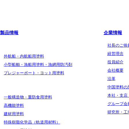
製品情報
企業情報
船舶用塗料分野
社長のご挨
経営理念
外航船・内航船用塗料
役員紹介
小型船舶・漁船用塗料・漁網用防汚剤
会社概要
プレジャーボート・ヨット用塗料
沿革
工業用塗料分野
中国塗料の
本社・支店
一般構造物・重防食用塗料
グループ会
高機能塗料
研究所・工
建材用塗料
特殊樹脂化学品（軌道用材料）