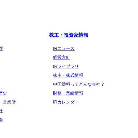
株主・投資家情報
拶
IRニュース
経営方針
IRライブラリ
株主・株式情報
中国塗料ってどんな会社？
歴史
財務・業績情報
・営業所
IRカレンダー
社
場