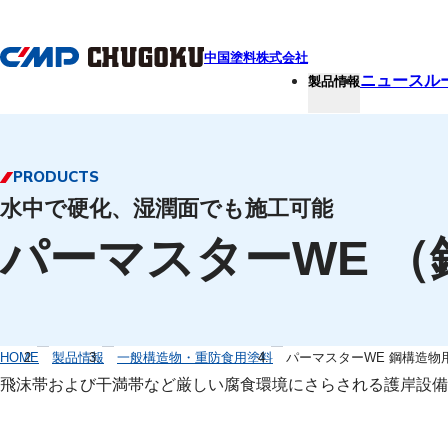
本文へ移動
中国塗料株式会社
ニュースル
製品情報
PRODUCTS
水中で硬化、湿潤面でも施工可能
パーマスターWE 
HOME
製品情報
一般構造物・重防食用塗料
パーマスターWE 鋼構造物
飛沫帯および干満帯など厳しい腐食環境にさらされる護岸設備