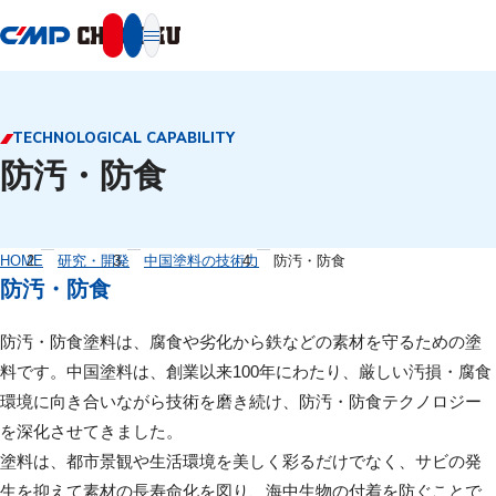
本文へ移動
TECHNOLOGICAL CAPABILITY
防汚・防食
HOME
研究・開発
中国塗料の技術力
防汚・防食
防汚・防食
防汚・防食塗料は、腐食や劣化から鉄などの素材を守るための塗
料です。中国塗料は、創業以来100年にわたり、厳しい汚損・腐食
環境に向き合いながら技術を磨き続け、防汚・防食テクノロジー
を深化させてきました。
塗料は、都市景観や生活環境を美しく彩るだけでなく、サビの発
生を抑えて素材の長寿命化を図り、海中生物の付着を防ぐことで