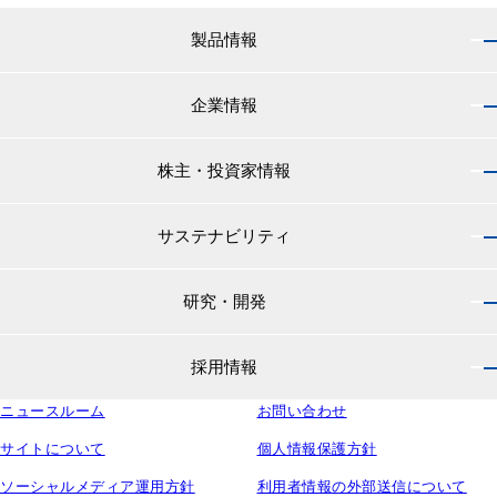
製品情報
企業情報
製品情報 トップ
船舶用塗料分野
株主・投資家情報
企業情報 トップ
外航船・内航船用塗料
社長のご挨拶
小型船舶・漁船用塗料・漁網用防汚剤
サステナビリティ
株主・投資家情報 トップ
経営理念
プレジャーボート・ヨット用塗料
IRニュース
役員紹介
研究・開発
サステナビリティ トップ
工業用塗料分野
経営方針
会社概要
マテリアリティ
IRライブラリ
一般構造物・重防食用塗料
沿革
採用情報
研究・開発 トップ
環境
株主・株式情報
高機能塗料
中国塗料の歴史
中国塗料の技術力
社会
中国塗料ってどんな会社？
ニュースルーム
建材用塗料
お問い合わせ
本社・支店・営業所
採用情報 トップ
ウェビナー
ガバナンス
財務・業績情報
特殊樹脂化学品（軌道用材料）
グループ会社
サイトについて
個人情報保護方針
新卒採用サイト
ESG関連資料
IRカレンダー
コンテナ用塗料
研究所・工場
ソーシャルメディア運用方針
利用者情報の外部送信について