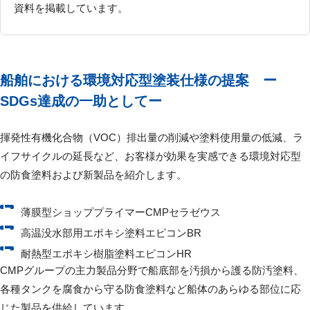
資料を掲載しています。
船舶における環境対応型塗装仕様の提案 ー
SDGs達成の一助としてー
揮発性有機化合物（VOC）排出量の削減や塗料使用量の低減、ラ
イフサイクルの延長など、お客様が効果を実感できる環境対応型
の防食塗料および新製品を紹介します。
薄膜型ショッププライマーCMPセラゼウス
高温没水部用エポキシ塗料エピコンBR
耐熱型エポキシ樹脂塗料エピコンHR
CMPグループの主⼒製品分野で船底部を汚損から護る防汚塗料、
各種タンクを腐⾷から守る防⾷塗料など船体のあらゆる部位に応
じた製品を供給しています。