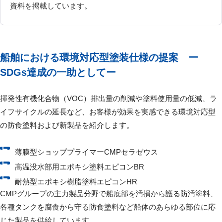
資料を掲載しています。
船舶における環境対応型塗装仕様の提案 ー
SDGs達成の一助としてー
揮発性有機化合物（VOC）排出量の削減や塗料使用量の低減、ラ
イフサイクルの延長など、お客様が効果を実感できる環境対応型
の防食塗料および新製品を紹介します。
薄膜型ショッププライマーCMPセラゼウス
高温没水部用エポキシ塗料エピコンBR
耐熱型エポキシ樹脂塗料エピコンHR
CMPグループの主⼒製品分野で船底部を汚損から護る防汚塗料、
各種タンクを腐⾷から守る防⾷塗料など船体のあらゆる部位に応
じた製品を供給しています。