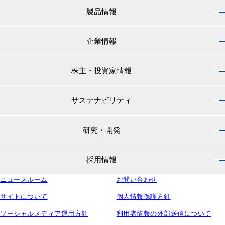
製品情報
企業情報
製品情報 トップ
船舶用塗料分野
株主・投資家情報
企業情報 トップ
外航船・内航船用塗料
社長のご挨拶
小型船舶・漁船用塗料・漁網用防汚剤
サステナビリティ
株主・投資家情報 トップ
経営理念
プレジャーボート・ヨット用塗料
IRニュース
役員紹介
研究・開発
サステナビリティ トップ
工業用塗料分野
経営方針
会社概要
マテリアリティ
IRライブラリ
一般構造物・重防食用塗料
沿革
採用情報
研究・開発 トップ
環境
株主・株式情報
高機能塗料
中国塗料の歴史
中国塗料の技術力
社会
中国塗料ってどんな会社？
ニュースルーム
建材用塗料
お問い合わせ
本社・支店・営業所
採用情報 トップ
ウェビナー
ガバナンス
財務・業績情報
特殊樹脂化学品（軌道用材料）
グループ会社
サイトについて
個人情報保護方針
新卒採用サイト
ESG関連資料
IRカレンダー
コンテナ用塗料
研究所・工場
ソーシャルメディア運用方針
利用者情報の外部送信について
キャリア採用