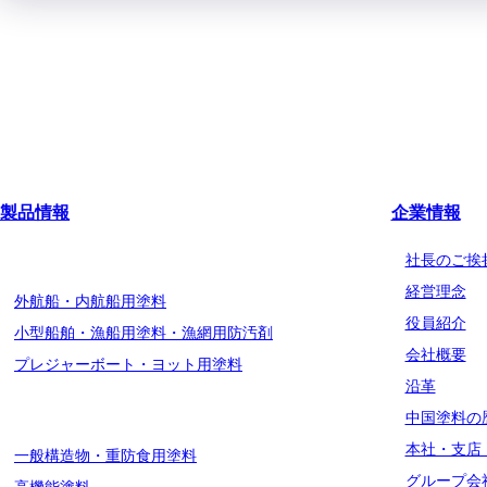
製品情報
企業情報
船舶用塗料分野
社長のご挨
経営理念
外航船・内航船用塗料
役員紹介
小型船舶・漁船用塗料・漁網用防汚剤
会社概要
プレジャーボート・ヨット用塗料
沿革
工業用塗料分野
中国塗料の
本社・支店
一般構造物・重防食用塗料
グループ会