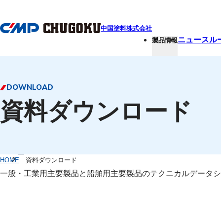
本文へ移動
中国塗料株式会社
ニュースル
製品情報
DOWNLOAD
資料ダウンロード
HOME
資料ダウンロード
一般・工業用主要製品と船舶用主要製品のテクニカルデータシ