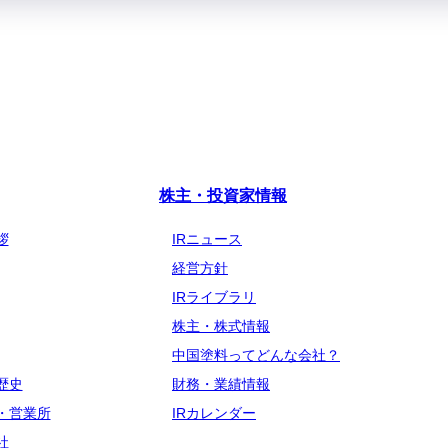
株主・投資家情報
拶
IRニュース
経営方針
IRライブラリ
株主・株式情報
中国塗料ってどんな会社？
歴史
財務・業績情報
・営業所
IRカレンダー
社