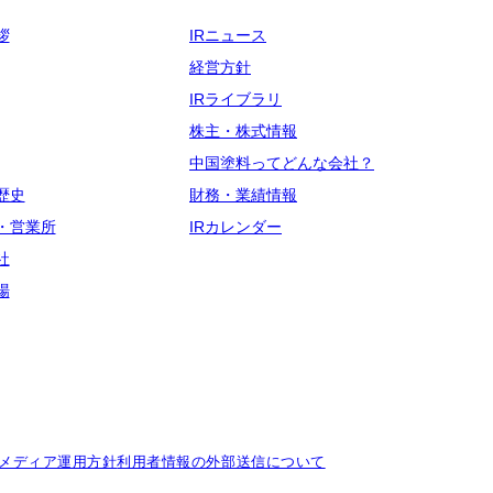
拶
IRニュース
経営方針
IRライブラリ
株主・株式情報
中国塗料ってどんな会社？
歴史
財務・業績情報
・営業所
IRカレンダー
社
場
メディア運用方針
利用者情報の外部送信について