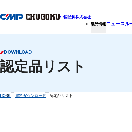
本文へ移動
中国塗料株式会社
ニュースル
製品情報
DOWNLOAD
認定品リスト
HOME
資料ダウンロード
認定品リスト