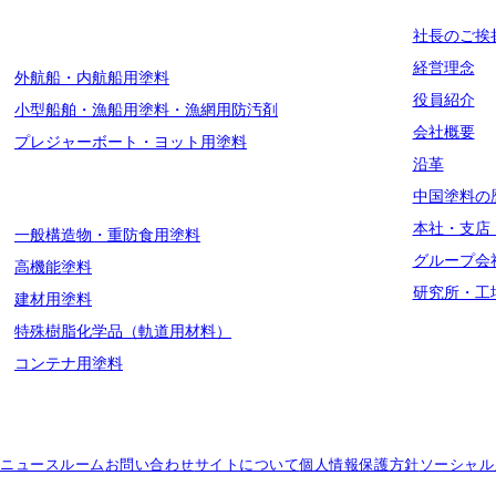
船舶用塗料分野
社長のご挨
経営理念
外航船・内航船用塗料
役員紹介
小型船舶・漁船用塗料・漁網用防汚剤
会社概要
プレジャーボート・ヨット用塗料
沿革
工業用塗料分野
中国塗料の
本社・支店
一般構造物・重防食用塗料
グループ会
高機能塗料
研究所・工
建材用塗料
特殊樹脂化学品（軌道用材料）
コンテナ用塗料
ニュースルーム
お問い合わせ
サイトについて
個人情報保護方針
ソーシャル