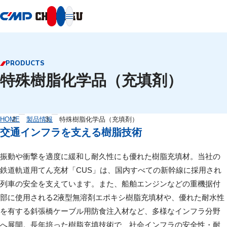
本文へ移動
PRODUCTS
特殊樹脂化学品（充填剤）
HOME
製品情報
特殊樹脂化学品（充填剤）
交通インフラを支える樹脂技術
振動や衝撃を適度に緩和し耐久性にも優れた樹脂充填材。当社の
鉄道軌道用てん充材「CUS」は、国内すべての新幹線に採用され
列車の安全を支えています。また、船舶エンジンなどの重機据付
部に使用される2液型無溶剤エポキシ樹脂充填材や、優れた耐水性
を有する斜張橋ケーブル用防食注入材など、多様なインフラ分野
へ展開。長年培った樹脂充填技術で、社会インフラの安全性・耐