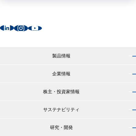
製品情報
企業情報
製品情報 トップ
船舶用塗料分野
株主・投資家情報
企業情報 トップ
外航船・内航船用塗料
社長のご挨拶
小型船舶・漁船用塗料・漁網用防汚剤
サステナビリティ
株主・投資家情報 トップ
経営理念
プレジャーボート・ヨット用塗料
IRニュース
役員紹介
研究・開発
サステナビリティ トップ
工業用塗料分野
経営方針
会社概要