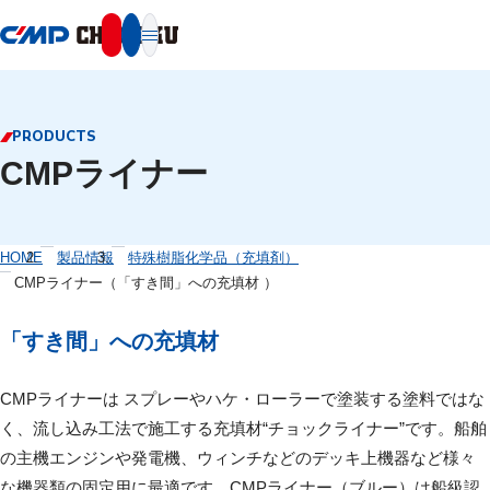
本文へ移動
PRODUCTS
CMPライナー
HOME
製品情報
特殊樹脂化学品（充填剤）
CMPライナー（「すき間」への充填材 ）
「すき間」への充填材
CMPライナーは スプレーやハケ・ローラーで塗装する塗料ではな
く、流し込み工法で施工する充填材“チョックライナー”です。船舶
の主機エンジンや発電機、ウィンチなどのデッキ上機器など様々
な機器類の固定用に最適です。CMPライナー（ブルー）は船級認