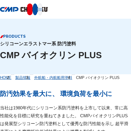
本文へ移動
PRODUCTS
シリコーンエラストマー系 防汚塗料
CMP バイオクリン PLUS
HOME
製品情報
外航船・内航船用塗料
CMP バイオクリン PLUS
防汚効果を最大に、 環境負荷を最小に
当社は1980年代にシリコーン系防汚塗料を上市して以来、常に高
性能化を目標に研究を重ねてきました。 CMPバイオクリンPLUS
は発展型シリコーン防汚塗料として優秀な防汚性能を示し 超平滑