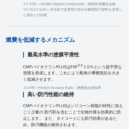
※1 VOC＝Volatile Organic compounds：揮発性有機化合物
※2 VLCCを60ヶ月仕様で従来型の加水分解型防汚塗料を塗装し
た場合との比較
燃費を低減するメカニズム
最高水準の塗膜平滑性
※3
CMPバイオクリンPLUSはFIR
1.0％という超平滑な
塗膜を形成します。これにより船体の摩擦抵抗を大き
く低減させます。
※3 FIR＝Friction Increase Ratio：摩擦抵抗増加率
⾼い防汚性能の維持
CMPバイオクリンPLUSはシリコーン樹脂の特性に加え
ごく少量の 防汚剤を含むことで生物付着を効果的に防
止します。 また、タイコートにも防汚効果があるた
め、防汚機能が維持されます。