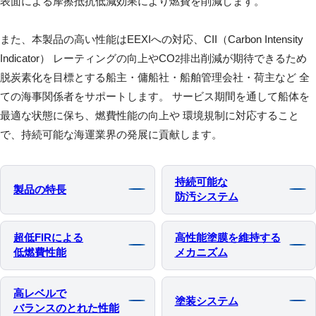
表面による摩擦抵抗低減効果により燃費を削減します。
また、本製品の高い性能はEEXIへの対応、CII（Carbon Intensity
Indicator） レーティングの向上やCO
排出削減が期待できるため
2
脱炭素化を目標とする船主・傭船社・船舶管理会社・荷主など 全
ての海事関係者をサポートします。 サービス期間を通して船体を
最適な状態に保ち、燃費性能の向上や 環境規制に対応すること
で、持続可能な海運業界の発展に貢献します。
持続可能な
製品の特⻑
防汚システム
超低FIRによる
高性能塗膜を維持する
低燃費性能
メカニズム
高レベルで
塗装システム
バランスのとれた性能