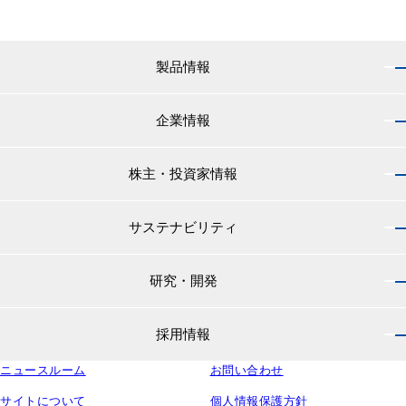
製品情報
企業情報
製品情報 トップ
船舶用塗料分野
株主・投資家情報
企業情報 トップ
外航船・内航船用塗料
社長のご挨拶
小型船舶・漁船用塗料・漁網用防汚剤
サステナビリティ
株主・投資家情報 トップ
経営理念
プレジャーボート・ヨット用塗料
IRニュース
役員紹介
研究・開発
サステナビリティ トップ
工業用塗料分野
経営方針
会社概要
マテリアリティ
IRライブラリ
一般構造物・重防食用塗料
沿革
採用情報
研究・開発 トップ
環境
株主・株式情報
高機能塗料
中国塗料の歴史
中国塗料の技術力
社会
中国塗料ってどんな会社？
ニュースルーム
建材用塗料
お問い合わせ
本社・支店・営業所
採用情報 トップ
ウェビナー
ガバナンス
財務・業績情報
特殊樹脂化学品（軌道用材料）
グループ会社
サイトについて
個人情報保護方針