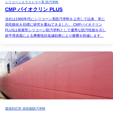
シリコーンエラストマー系 防汚塗料
CMP バイオクリン PLUS
当社は1980年代にシリコーン系防汚塗料を上市して以来、常に
高性能化を目標に研究を重ねてきました。 CMPバイオクリン
PLUSは発展型シリコーン防汚塗料として優秀な防汚性能を示し
超平滑表面による摩擦抵抗低減効果により燃費を削減します。
環境対応型 高性能防汚塗料