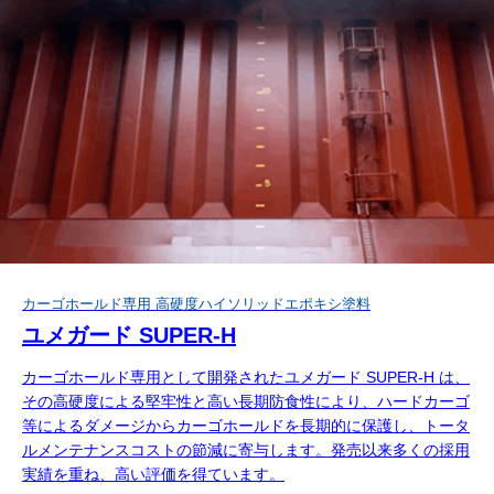
カーゴホールド専用 高硬度ハイソリッドエポキシ塗料
ユメガード SUPER-H
カーゴホールド専用として開発されたユメガード SUPER-H は、
その高硬度による堅牢性と高い長期防食性により、ハードカーゴ
等によるダメージからカーゴホールドを長期的に保護し、トータ
ルメンテナンスコストの節減に寄与します。発売以来多くの採用
実績を重ね、高い評価を得ています。