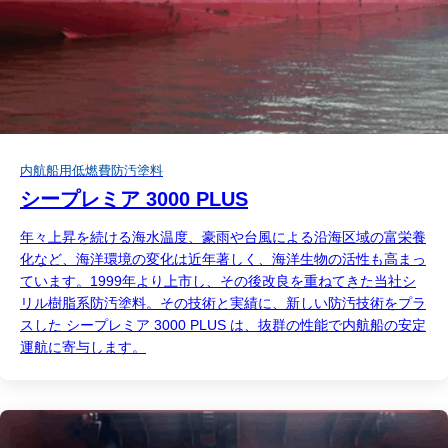
内航船用低燃費防汚塗料
シープレミア 3000 PLUS
年々上昇を続ける海水温度、豪雨や台風による沿海区域の富栄養
化など、海洋環境の変化は近年著しく、海洋生物の活性も高まっ
ています。1999年より上市し、その後改良を重ねてきた当社シ
リル樹脂系防汚塗料。その技術と実績に、新しい防汚技術をプラ
スした シープレミア 3000 PLUS は、抜群の性能で内航船の安定
運航に寄与します。