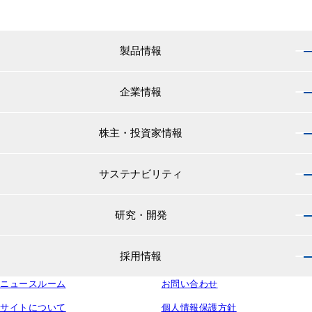
製品情報
企業情報
製品情報 トップ
船舶用塗料分野
株主・投資家情報
企業情報 トップ
外航船・内航船用塗料
社長のご挨拶
小型船舶・漁船用塗料・漁網用防汚剤
サステナビリティ
株主・投資家情報 トップ
経営理念
プレジャーボート・ヨット用塗料
IRニュース
役員紹介
研究・開発
サステナビリティ トップ
工業用塗料分野
経営方針
会社概要
マテリアリティ
IRライブラリ
一般構造物・重防食用塗料
沿革
採用情報
研究・開発 トップ
環境
株主・株式情報
高機能塗料
中国塗料の歴史
中国塗料の技術力
社会
中国塗料ってどんな会社？
ニュースルーム
建材用塗料
お問い合わせ
本社・支店・営業所
採用情報 トップ
ウェビナー
ガバナンス
財務・業績情報
特殊樹脂化学品（軌道用材料）
グループ会社
サイトについて
個人情報保護方針