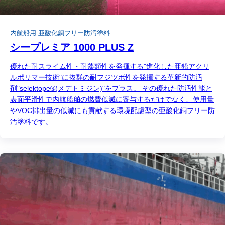
内航船用 亜酸化銅フリー防汚塗料
シープレミア 1000 PLUS Z
優れた耐スライム性・耐藻類性を発揮する"進化した亜鉛アクリ
ルポリマー技術"に抜群の耐フジツボ性を発揮する革新的防汚
剤"selektope®(メデトミジン)"をプラス。 その優れた防汚性能と
表面平滑性で内航船舶の燃費低減に寄与するだけでなく、使用量
やVOC排出量の低減にも貢献する環境配慮型の亜酸化銅フリー防
汚塗料です。