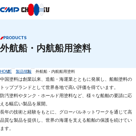
本文へ移動
PRODUCTS
外航船・内航船用塗料
HOME
製品情報
外航船・内航船用塗料
中国塗料は創業以来、造船・海運業とともに発展し、船舶塗料の
トップブランドとして世界各地で高い評価を得ています。
防汚塗料やタンク・ホールド用塗料など、様々な船舶の要請に応
える幅広い製品を展開。
長年の技術と経験をもとに、グローバルネットワークを通じて高
品質な製品を提供し、世界の海運を支える船舶の保護を続けてい
ます。