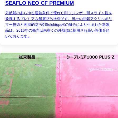
SEAFLO NEO CF PREMIUM
外航船のあらゆる運航条件で優れた耐フジツボ・耐スライム性を
発揮するプレミアム船底防汚塗料です。当社の亜鉛アクリルポリ
マー技術と画期的防汚剤Selektope®の融合により生まれた本製
品は、2016年の発売以来多くの外航船に採用され高い評価を頂
いております。