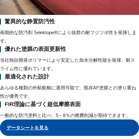
驚異的な静置防汚性
画期的な防汚剤 Selektope®により抜群の耐フジツボ性を発揮しま
す。
優れた塗膜の表面更新性
当社独自開発ポリマーにより安定した加水分解性能を発揮、耐ス
ライム性に優れています。
最適化された設計
あらゆる種類の外航船舶に適用可能で、既存AF塗膜との塗り重ね
性が優秀です。
FIR理論に基づく超低摩擦表面
一般的な防汚塗料と比べ、5～8％の燃費削減が期待できます。
データシートを見る