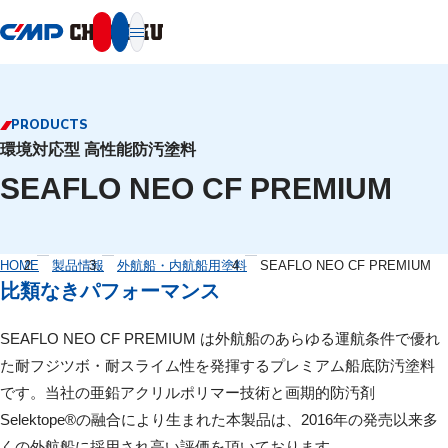
本文へ移動
PRODUCTS
環境対応型 高性能防汚塗料
SEAFLO NEO CF PREMIUM
HOME
製品情報
外航船・内航船用塗料
SEAFLO NEO CF PREMIUM
比類なきパフォーマンス
SEAFLO NEO CF PREMIUM は外航船のあらゆる運航条件で優れ
た耐フジツボ・耐スライム性を発揮するプレミアム船底防汚塗料
です。当社の亜鉛アクリルポリマー技術と画期的防汚剤
Selektope®の融合により生まれた本製品は、2016年の発売以来多
くの外航船に採用され高い評価を頂いております。