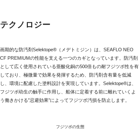
テクノロジー
画期的な防汚剤Selektope®（メデトミジン）は、SEAFLO NEO
CF PREMIUMの性能を支える一つのカギとなっています。防汚剤
として広く使用されている亜酸化銅の500倍もの耐フジツボ性を有
しており、極微量で効果を発揮するため、防汚剤含有量を低減
し、環境に配慮した塗料設計を実現しています。Selektope®は、
フジツボ幼生の触手に作用し、船体に定着する前に離れていくよ
う働きかける”忌避効果”によってフジツボ汚損を防止します。
フジツボの生態