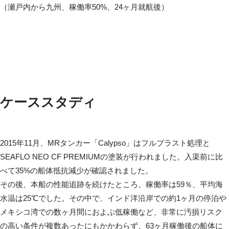
（瀬戸内から九州、稼働率50%、24ヶ月就航後）
ケーススタディ
2015年11月、MRタンカー「Calypso」はフルブラスト処理と
SEAFLO NEO CF PREMIUMの塗装が行われました。入渠前に比
べて35%の船体抵抗減少が確認されました。
その後、本船の性能追跡を続けたところ、稼働率は59％、平均海
水温は25℃でした。その中で、インド洋沿岸での約1ヶ月の停泊や
メキシコ湾での数ヶ月間におよぶ低稼働など、非常に汚損リスク
の高い条件が複数あったにもかかわらず、63ヶ月稼働後の船体に