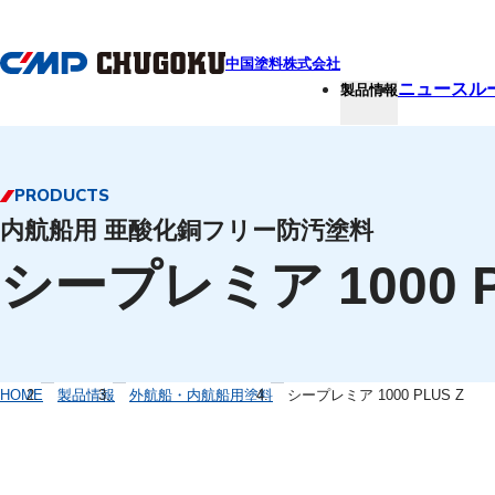
本文へ移動
中国塗料株式会社
ニュースル
製品情報
PRODUCTS
内航船用 亜酸化銅フリー防汚塗料
シープレミア 1000 P
HOME
製品情報
外航船・内航船用塗料
シープレミア 1000 PLUS Z