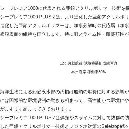
シープレミア1000に代表される亜鉛アクリルポリマー技術を
シープレミア1000 PLUS Zは、より進化した亜鉛アクリルポ
進化した亜鉛アクリルポリマーは、加水分解時の反応層（加水
塗膜表面の維持を両立します。特に耐スライム性・耐藻類性が
12ヶ月就航後 試験塗装部成績写真
本州沿岸 稼働率30%
海洋生物による船底没水部の汚損は船舶の燃費に対する影響が
には国際的な環境規制の動きも相まって、高性能かつ環境にや
がますます高まってきております。
シープレミア1000 PLUS Zは藻類やスライムに対して抜群
した亜鉛アクリルポリマー技術とフジツボ対策のSelektope