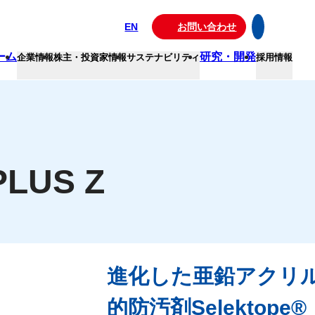
EN
お問い合わせ
ーム
研究・開発
企業情報
株主・投資家情報
サステナビリティ
採用情報
LUS Z
進化した亜鉛アクリル
的防汚剤Selektop