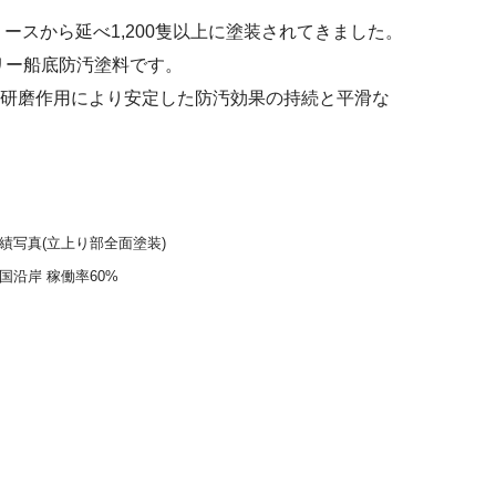
スから延べ1,200隻以上に塗装されてきました。
フリー船底防汚塗料です。
研磨作用により安定した防汚効果の持続と平滑な
成績写真(立上り部全面塗装)
国沿岸 稼働率60%