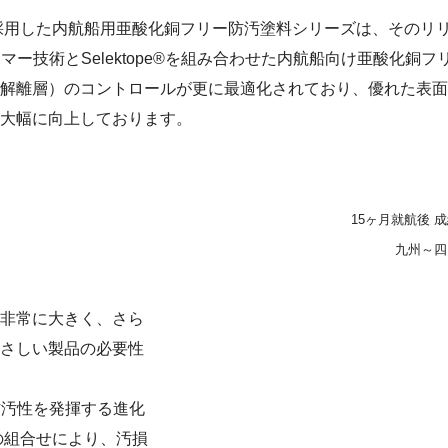
採用した内航船用亜酸化銅フリー防汚塗料シリーズは、そのリリー
リマー技術とSelektope®を組み合わせた内航船向け亜酸化銅
解離層）のコントロールが更に最適化されており、優れた表面
大幅に向上しております。
15ヶ月就航後 
九州～四
非常に大きく、さら
さしい製品の必要性
の防汚性を発揮する進化
®の組合せにより、汚損