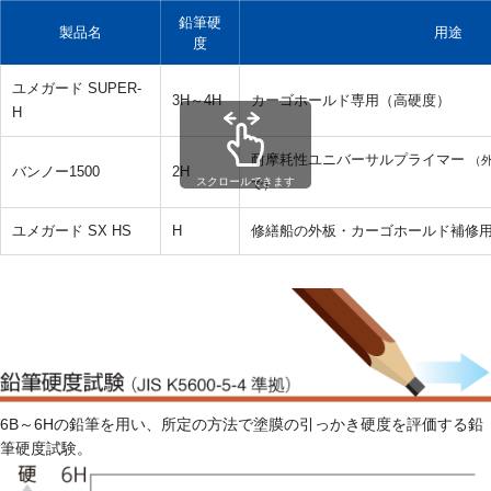
鉛筆硬
製品名
用途
度
ユメガード SUPER-
3H～4H
カーゴホールド専用（高硬度）
H
耐摩耗性ユニバーサルプライマー
（
バンノー1500
2H
スクロールできます
で）
ユメガード SX HS
H
修繕船の外板・カーゴホールド補修
6B～6Hの鉛筆を用い、所定の方法で塗膜の引っかき硬度を評価する鉛
筆硬度試験。