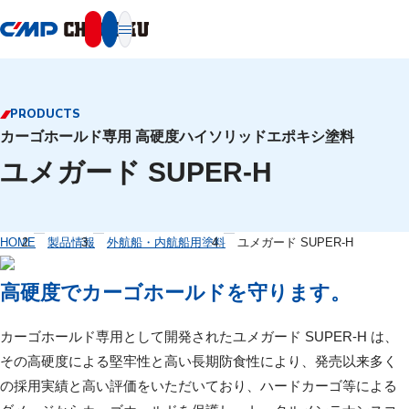
本文へ移動
PRODUCTS
カーゴホールド専用 高硬度ハイソリッドエポキシ塗料
ユメガード SUPER-H
HOME
製品情報
外航船・内航船用塗料
ユメガード SUPER-H
高硬度でカーゴホールドを守ります。
カーゴホールド専用として開発されたユメガード SUPER-H は、
その高硬度による堅牢性と高い長期防食性により、発売以来多く
の採用実績と高い評価をいただいており、ハードカーゴ等による