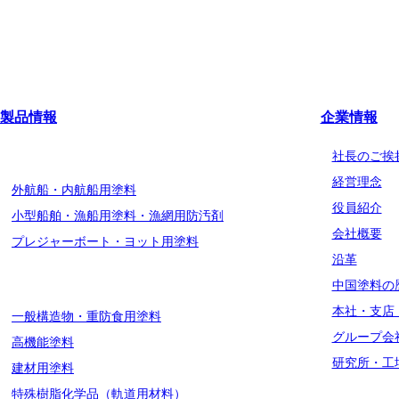
製品情報
企業情報
船舶用塗料分野
社長のご挨
経営理念
外航船・内航船用塗料
役員紹介
小型船舶・漁船用塗料・漁網用防汚剤
会社概要
プレジャーボート・ヨット用塗料
沿革
工業用塗料分野
中国塗料の
本社・支店
一般構造物・重防食用塗料
グループ会
高機能塗料
研究所・工
建材用塗料
特殊樹脂化学品（軌道用材料）