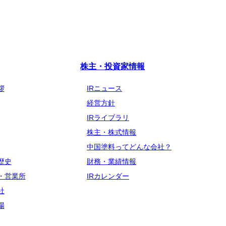
株主・投資家情報
拶
IRニュース
経営方針
IRライブラリ
株主・株式情報
中国塗料ってどんな会社？
歴史
財務・業績情報
・営業所
IRカレンダー
社
場