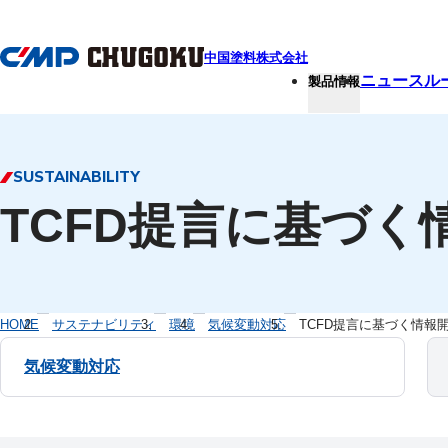
本文へ移動
中国塗料株式会社
ニュースル
製品情報
SUSTAINABILITY
TCFD提言に基づく
HOME
サステナビリティ
環境
気候変動対応
TCFD提言に基づく情報
気候変動対応