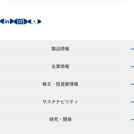
製品情報
企業情報
製品情報 トップ
船舶用塗料分野
株主・投資家情報
企業情報 トップ
外航船・内航船用塗料
社長のご挨拶
小型船舶・漁船用塗料・漁網用防汚剤
サステナビリティ
株主・投資家情報 トップ
経営理念
プレジャーボート・ヨット用塗料
IRニュース
役員紹介
研究・開発
サステナビリティ トップ
工業用塗料分野
経営方針
会社概要
マテリアリティ
IRライブラリ
一般構造物・重防食用塗料
沿革