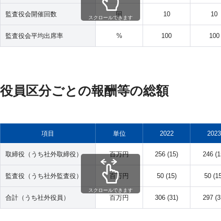
監査役会開催回数
回
10
10
スクロールできます
監査役会平均出席率
%
100
100
役員区分ごとの報酬等の総額
項目
単位
2022
2023
取締役（うち社外取締役）
百万円
256 (15)
246 (1
監査役（うち社外監査役）
百万円
50 (15)
50 (1
スクロールできます
合計（うち社外役員）
百万円
306 (31)
297 (3