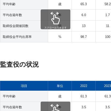
平均年齢
歳
65.3
58.2
平均在籍年数
年
6.0
1.7
取締役会開催回数
回
13
11
スクロールできます
取締役会平均出席率
%
98.7
100
監査役の状況
項目
単位
2022
2023
平均年齢
歳
61.3
61.3
平均在籍年数
年
3.5
3.5