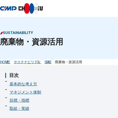
本文へ移動
SUSTAINABILITY
廃棄物・資源活用
HOME
サステナビリティ
環境
廃棄物・資源活用
目次
基本的な考え方
マネジメント体制
目標・指標
取組・実績