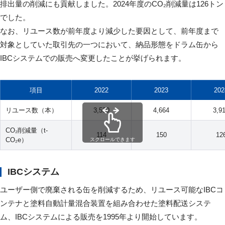
排出量の削減にも貢献しました。2024年度のCO₂削減量は126トン
でした。
なお、リユース数が前年度より減少した要因として、前年度まで
対象としていた取引先の一つにおいて、納品形態をドラム缶から
IBCシステムでの販売へ変更したことが挙げられます。
項目
2022
2023
202
リユース数（本）
3,539
4,664
3,9
CO₂削減量（t-
114
150
12
CO₂e）
スクロールできます
IBCシステム
ユーザー側で廃棄される缶を削減するため、リユース可能なIBCコ
ンテナと塗料自動計量混合装置を組み合わせた塗料配送システ
ム、IBCシステムによる販売を1995年より開始しています。