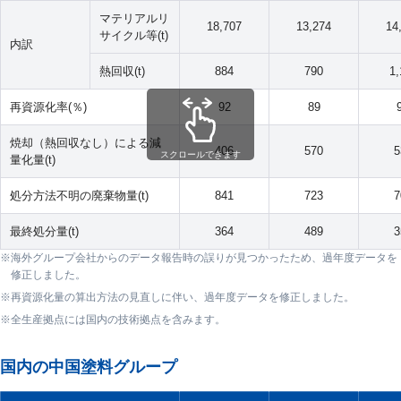
マテリアルリ
18,707
13,274
14
サイクル等(t)
内訳
熱回収(t)
884
790
1,
再資源化率(％)
92
89
焼却（熱回収なし）による減
406
570
5
スクロールできます
量化量(t)
処分方法不明の廃棄物量(t)
841
723
7
最終処分量(t)
364
489
3
海外グループ会社からのデータ報告時の誤りが見つかったため、過年度データを
修正しました。
再資源化量の算出方法の見直しに伴い、過年度データを修正しました。
全生産拠点には国内の技術拠点を含みます。
国内の中国塗料グループ