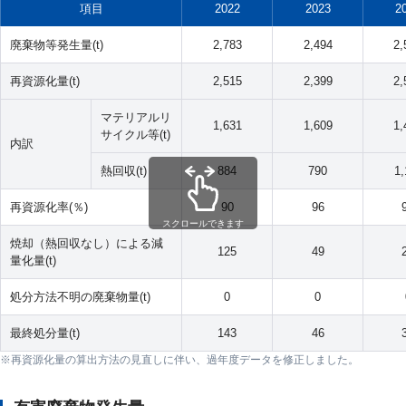
項目
2022
2023
2
廃棄物等発生量(t)
2,783
2,494
2,
再資源化量(t)
2,515
2,399
2,
マテリアルリ
1,631
1,609
1,
サイクル等(t)
内訳
熱回収(t)
884
790
1,
再資源化率(％)
90
96
スクロールできます
焼却（熱回収なし）による減
125
49
量化量(t)
処分方法不明の廃棄物量(t)
0
0
最終処分量(t)
143
46
再資源化量の算出方法の見直しに伴い、過年度データを修正しました。