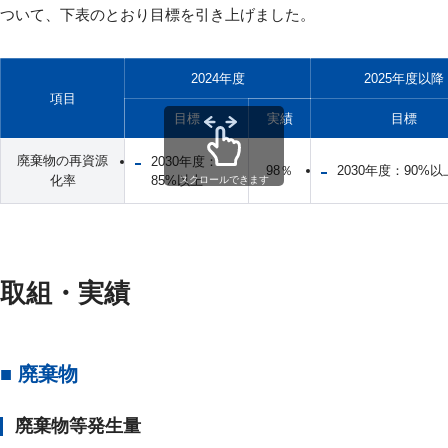
ついて、下表のとおり目標を引き上げました。
2024年度
2025年度以降
項目
目標
実績
目標
廃棄物の再資源
2030年度：
98％
2030年度：90%以
化率
85%以上
スクロールできます
取組・実績
■ 廃棄物
廃棄物等発生量